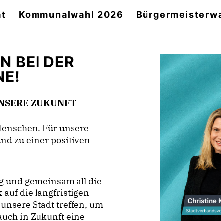
at
Kommunalwahl 2026
Bürgermeisterw
 BEI DER
NE!
 UNSERE ZUKUNFT
 Menschen. Für unsere
und zu einer positiven
ig und gemeinsam all die
auf die langfristigen
unsere Stadt treffen, um
auch in Zukunft eine